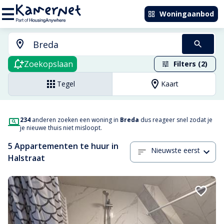
Woningaanbod
Zoekopslaan
Filters (2)
Tegel
Kaart
234
anderen zoeken een woning in
Breda
dus reageer snel zodat je
je nieuwe thuis niet misloopt.
5 Appartementen te huur in
Nieuwste eerst
Halstraat