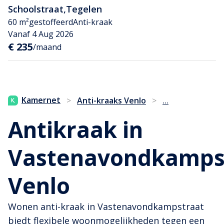
Schoolstraat
,
Tegelen
60 m²
gestoffeerd
Anti-kraak
Vanaf 4 Aug 2026
€ 235
/maand
...
Kamernet
>
Anti-kraaks Venlo
>
Antikraak in
Vastenavondkampst
Venlo
Wonen anti-kraak in Vastenavondkampstraat
biedt flexibele woonmogelijkheden tegen een