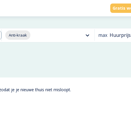
Gratis w
max
Huurprijs
Anti-kraak
odat je je nieuwe thuis niet misloopt.