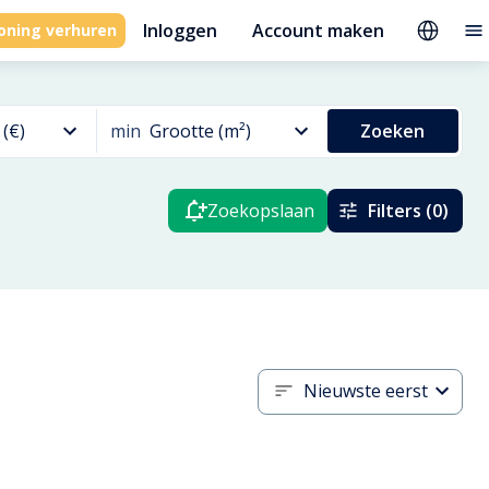
Inloggen
Account maken
oning verhuren
 (€)
min
Grootte (m²)
Zoeken
Zoekopslaan
Filters (0)
Nieuwste eerst