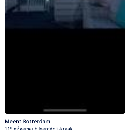
Meent
,
Rotterdam
115 m²
gemeubileerd
Anti-kraak