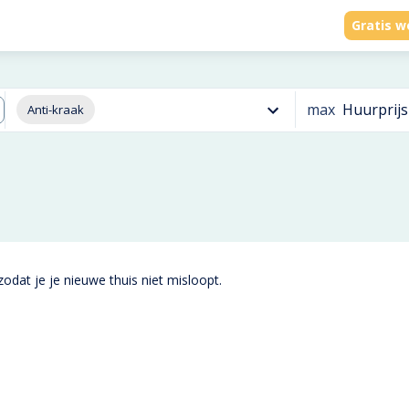
Gratis w
max
Huurprijs
Anti-kraak
odat je je nieuwe thuis niet misloopt.