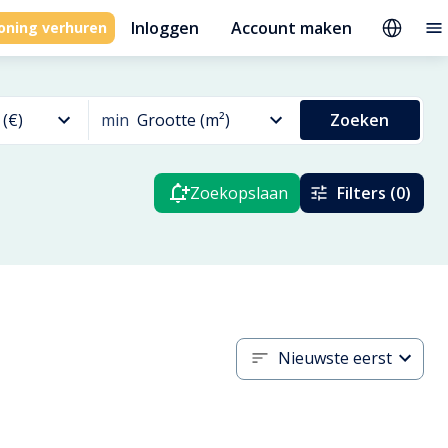
Inloggen
Account maken
oning verhuren
 (€)
min
Grootte (m²)
Zoeken
Zoekopslaan
Filters (0)
Nieuwste eerst