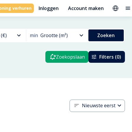
Inloggen
Account maken
oning verhuren
 (€)
min
Grootte (m²)
Zoeken
Zoekopslaan
Filters (0)
Nieuwste eerst