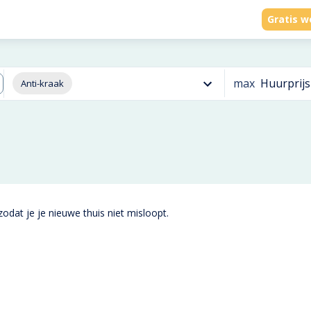
Gratis w
max
Huurprijs
Anti-kraak
odat je je nieuwe thuis niet misloopt.