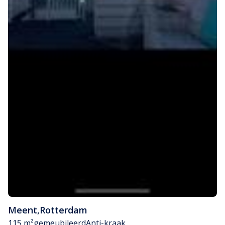
Meent
,
Rotterdam
115 m²
gemeubileerd
Anti-kraak