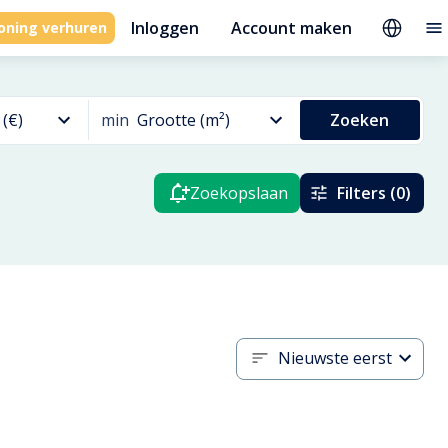
Inloggen
Account maken
oning verhuren
 (€)
min
Grootte (m²)
Zoeken
Zoekopslaan
Filters (0)
Nieuwste eerst