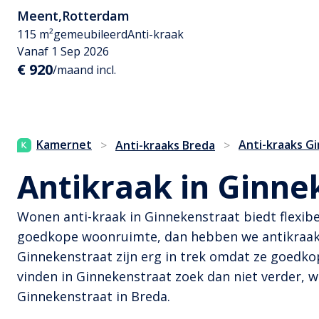
Meent
,
Rotterdam
115 m²
gemeubileerd
Anti-kraak
Vanaf 1 Sep 2026
€ 920
/maand incl.
Kamernet
Anti-kraaks G
>
Anti-kraaks Breda
>
Antikraak in Ginne
Wonen anti-kraak in Ginnekenstraat biedt flexib
goedkope woonruimte, dan hebben we antikraak w
Ginnekenstraat zijn erg in trek omdat ze goedko
vinden in Ginnekenstraat zoek dan niet verder, 
Ginnekenstraat in Breda.