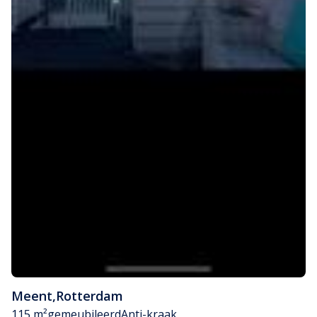
Meent
,
Rotterdam
115 m²
gemeubileerd
Anti-kraak