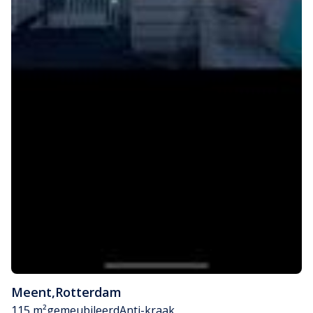
Meent
,
Rotterdam
115 m²
gemeubileerd
Anti-kraak