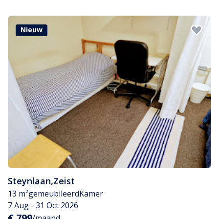
Nieuw
Steynlaan
,
Zeist
13 m²
gemeubileerd
Kamer
7 Aug - 31 Oct 2026
€ 799
/maand