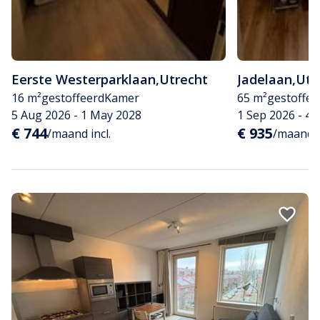
Eerste Westerparklaan
,
Utrecht
Jadelaan
,
Utr
16 m²
gestoffeerd
Kamer
65 m²
gestoffee
5 Aug 2026 - 1 May 2028
1 Sep 2026 - 4
€ 744
€ 935
/maand incl.
/maand i