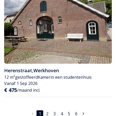
Herenstraat
,
Werkhoven
12 m²
gestoffeerd
Kamer
in een studentenhuis
Vanaf 1 Sep 2026
€ 475
/maand incl.
1
2
3
4
5
6